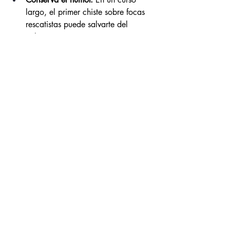
largo, el primer chiste sobre focas 
rescatistas puede salvarte del 
colapso.
¿Por qué hacerlo? ¿Por qué 
embarcarse en este viaje?
Porque hay algo profundamente 
transformador en enseñar a enseñar. Es 
como si uno dejara de remar solo para 
empezar a mover un río entero.
Ser Instructor Trainer es ser sembrador 
de tribus, formador de generaciones. Es 
estar en la cocina donde se hornean los 
nuevos instructores, ajustar la receta, 
oler el progreso, y decir con orgullo: 
“ese instructor aprendió a enseñar sin 