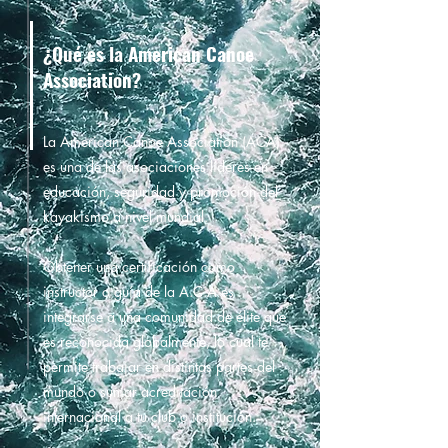
¿Qué es la American Canoe
Association?
La American Canoe Association (ACA)
es una de las asociaciones líderes en
educación, seguridad y promoción del
kayakismo a nivel mundial.
Obtener una certificación como
instructor o guía de la A.C.A es
integrarse a una comunidad de élite que
es reconocida globalmente, lo cual te
permite trabajar en distintas partes del
mundo o sumar acreditación
internacional a tu club o institución.