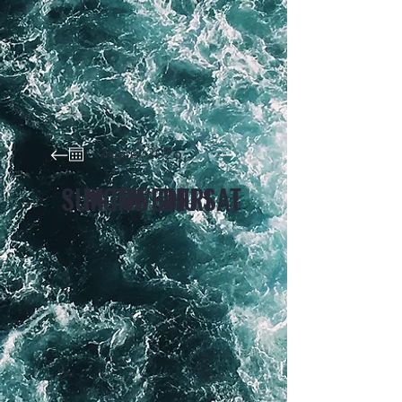
August 2026
SUN
MON
TUE
WED
THU
FRI
SAT